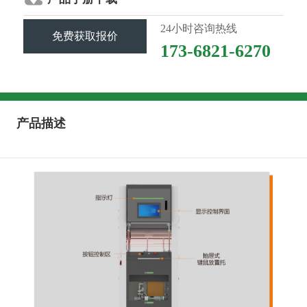
24小时咨询热线
免费获取报价
173-6821-6270
产品描述