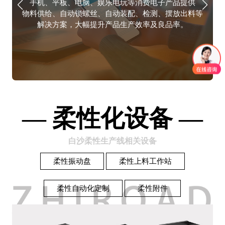
手机、平板、电脑、娱乐电玩等消费电子产品提供
物料供给、自动锁螺丝、自动装配、检测、摆放出料等
例
解决方案，大幅提升产品生产效率及良品率。
涵
— 柔性化设备 —
白沙柔性生产线相关设备
柔性振动盘
柔性上料工作站
柔性自动化定制
柔性附件