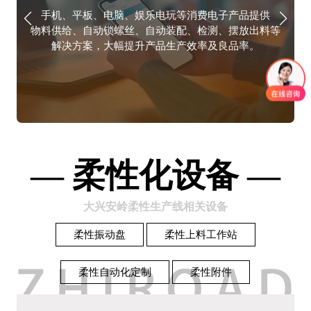
手机、平板、电脑、娱乐电玩等消费电子产品提供
物料供给、自动锁螺丝、自动装配、检测、摆放出料等
例
解决方案，大幅提升产品生产效率及良品率。
涵
— 柔性化设备 —
大兴安岭柔性生产线相关设备
柔性振动盘
柔性上料工作站
柔性自动化定制
柔性附件