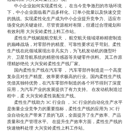
中小企业如何实现柔性化 ， 在当今竞争激烈的市场环境
下，中小企业面临着产品多样化、订单小批量以及快速交货
的挑战。实现柔性化生产成为中小企业提升竞争力、适应市
场变化的关键途径。尽管资源相对有限，但通过合理规划和
有效利用 大兴安岭柔性上料工作站。
柔性生产线赋能航空航天 ， 航空航天领域堪称精密制造
的巅峰战场，对零部件的精度、可靠性要求近乎苛刻。柔性
生产线在此领域展现出非凡实力，为飞机发动机的微型叶
片、卫星导航系统的精密传感器等关键零件供料。 其工作原
理精妙绝伦 大兴安岭柔性生产线厂家。
国内柔性生产线在汽车零 ， 汽车零部件制造是一个高度
复杂且对生产精度、效率要求极高的行业。国内柔性生产线
凭借其独特优势，在汽车零部件制造的各个环节得到了深度
应用，为汽车产业的发展提供了有力支持。 在发动机制造过
程中，柔 大兴安岭柔性装配生产线。
柔性生产线助力 3C 行业自 ， 3C 行业的自动化生产水平
是衡量企业竞争力的重要指标，柔性生产线的应用为 3C 行
业自动化生产带来了质的飞跃，全面提升了生产效率、产品
质量和生产管理水平。 在提升生产效率方面，柔性生产线的
快速物料处理 大兴安岭柔性上料工作站。